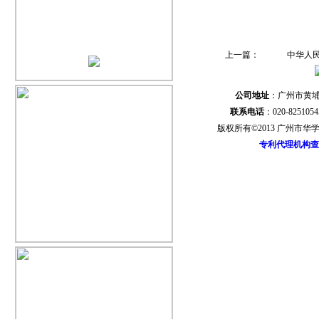
第三条 专项资
利于监督的原则
上一篇：
中华人民
第二章 专利
公司地址
：广州市黄埔
联系电话
：020-82510
第四条 使用范
版权所有©2013 广州市
我市行政区域内
专利代理机构查
务的中介服务机
第五条 资助对
发明专利或取得国
行政区域内，且
（一）注册地址
织；