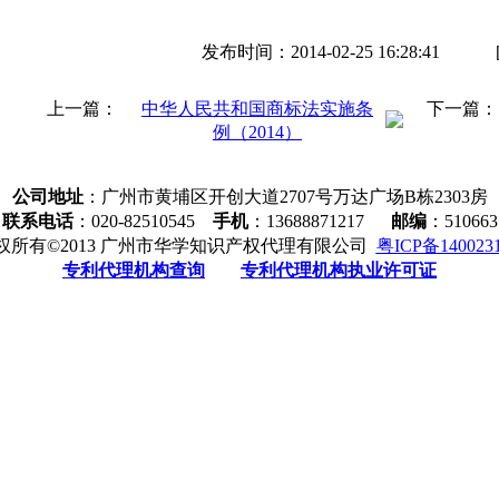
第一条 为了加强商标管理，保护商标专用权，促使生产
发布时间：2014-02-25 16:28:41
维护商标信誉，以保障消费者和生产、经营者的利益，促进
定本法。
上一篇：
中华人民共和国商标法实施条
下一篇：
第二条 国务院工商行政管理部门商标局主管全国商标注
例（2014）
国务院工商行政管理部门设立商标评审委员会，负责处
公司地址
：广州市黄埔区开创大道2707号万达广场B栋2303房
第三条 经商标局核准注册的商标为注册商标，包括商品
联系电话
：020-82510545
手机
：13688871217
邮编
：510663
明商标；商标注册人享有商标专用权，受法律保护。
权所有©2013 广州市华学知识产权代理有限公司
粤ICP备140023
本法所称集体商标，是指以团体、协会或者其他组织名义
专利代理机构查询
专利代理机构执业许可证
动中使用，以表明使用者在该组织中的成员资格的标志。
本法所称证明商标，是指由对某种商品或者服务具有监督
织以外的单位或者个人使用于其商品或者服务，用以证明该
制造方法、质量或者其他特定品质的标志。
集体商标、证明商标注册和管理的特殊事项，由国务院
第四条 自然人、法人或者其他组织在生产经营活动中，
专用权的，应当向商标局申请商标注册。