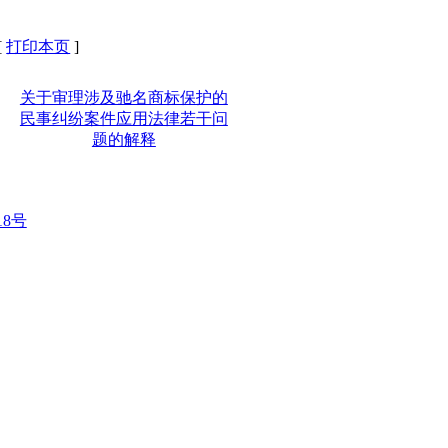
、经营者保证商品和服务质量，
[
打印本页
]
社会主义市场经济的发展，特制
关于审理涉及驰名商标保护的
册和管理的工作。
民事纠纷案件应用法律若干问
题的解释
理商标争议事宜。
商标、服务商标和集体商标、证
18号
注册，供该组织成员在商事活
能力的组织所控制，而由该组
商品或者服务的原产地、原料、
工商行政管理部门规定。
对其商品或者服务需要取得商标